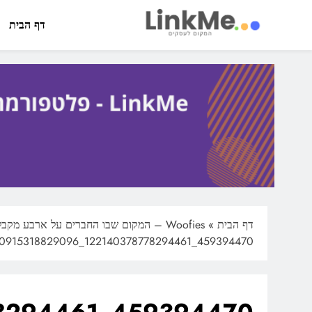
Ski
t
דף הבית
conten
linkme.co.il
פלטפורמה מקצועית לפרסום כתבות תוכן ותדמית
דף הבית
»
Woofies – המקום שבו החברים על ארבע מקבלים את הטוב ביותר
459394470_122140378778294461_4171110915318829096_n