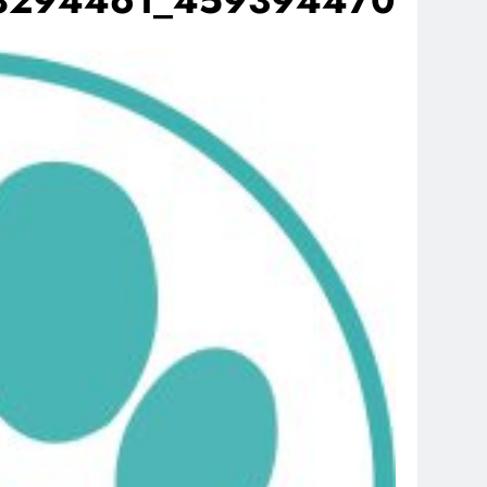
459394470_122140378778294461_4171110915318829096_n