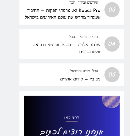
אירועים ובידור
הכל
03
Kobca Pro וא. צרפתי הפקות – החיבור
שמגדיר מחדש את עולם האירועים בישראל
בריאות ורפואה
הכל
04
שלמה אלמוג – מטפל אנרגטי ברפואה
אלטרנטיבית
הכל
מדיה וסושיאל
05
ניב ביז – קידום אתרים