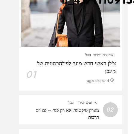
אירועים ובידור
הכל
צ'לן ראשי חדש מונה לפילהרמונית של
מינכן
01
4 שבועות ago
אירועים ובידור
הכל
02
מארק טיקטינר: לא רק כנר – גם יזם
תרבות