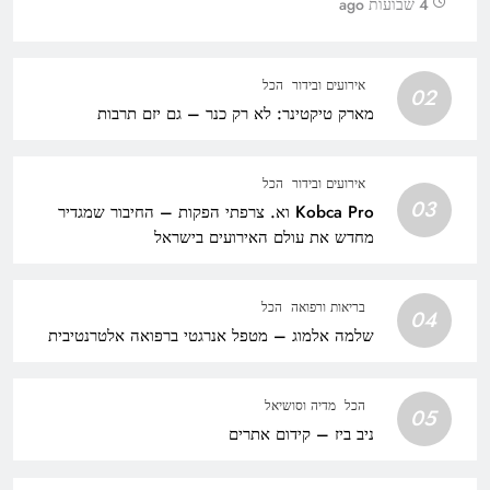
4 שבועות ago
אירועים ובידור
הכל
02
מארק טיקטינר: לא רק כנר – גם יזם תרבות
אירועים ובידור
הכל
03
Kobca Pro וא. צרפתי הפקות – החיבור שמגדיר
מחדש את עולם האירועים בישראל
בריאות ורפואה
הכל
04
שלמה אלמוג – מטפל אנרגטי ברפואה אלטרנטיבית
הכל
מדיה וסושיאל
05
ניב ביז – קידום אתרים