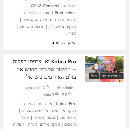
בהוליווד | OPUS Concerts
Productions | תזמורת קאמרית |
מופעי תרבות | מוזיקה מהסרטים |
הפקות מוזיקליות | תרבות בישראל |
כינור…
המשך לקרוא
Kobca Pro וא. צרפתי הפקות
– החיבור שמגדיר מחדש את
עולם האירועים בישראל
אירועים ובידור
הכל
admin
2 שנים ago
1 mins
99
Kobca Pro | א. צרפתי הפקות |
הפקת אירועים | אירועים עסקיים |
מופעי ענק | אמפי קיסריה | ניהול
מופעים | הפקת אירועי חברה | הפקות