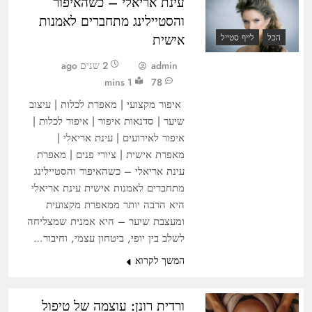
עינת אריאלי – כשהאיפור
והסטיילינג מתחברים לאמנות
אישית
הכל
לייף סטייל
admin
2 שנים ago
1 mins
78
איפור מקצועי | מאפרת לכלות | עיצוב
שיער | סדנאות איפור | איפור לכלות |
איפור לאירועים | עינת אריאלי |
מאפרת אישית | ציורי פנים | מאפרת
עינת אריאלי – כשהאיפור והסטיילינג
מתחברים לאמנות אישית עינת אריאלי
היא הרבה יותר ממאפרת מקצועית
ומעצבת שיער – היא אמנית שמצליחה
לשלב בין יופי, ביטחון עצמי, וחיבור…
המשך לקרוא
ורדית רונן: עוצמה של טיפול