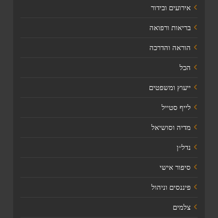
אירועים ובידור
בריאות ורפואה
הוראה והדרכה
הכל
ייעוץ ומשפטים
לייף סטייל
מדיה וסושיאל
נדל׳׳ן
סיפור אישי
פיננסים וניהול
צלמים