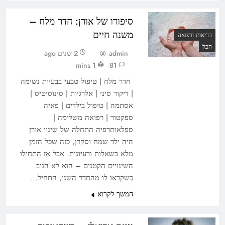
סיפורו של אורן: חדר מלח –
משנה חיים
בריאות ורפואה
הכל
admin
2 שנים ago
1 mins
81
חדר מלח | טיפול טבעי בבעיות נשימה
| דיקור סיני | אלרגיות | סינוסיטיס |
אסתמה | טיפול בילדים | פאיה
ספקטור | רפואה משלימה |
ספלאותרפיה התחלה של שינוי אורן
היה ילד שמח וסקרן, כזה שכל הזמן
מלא בשאלות ורעיונות. אבל אז התחילו
השינויים הקטנים – הוא לא הגיב
כשקראו לו מהחדר השני, התחיל…
המשך לקרוא