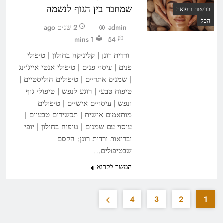
שמחבר בין הגוף לנשמה
בריאות ורפואה
הכל
admin
2 שנים ago
1 mins
54
ורדית רונן | קליניקה בחולון | טיפולי
פנים | עיסוי פנים | טיפולי אנטי אייג'ינג
| שמנים אתריים | טיפולים הוליסטיים |
טיפוח טבעי | רוגע לנפש | טיפולי גוף
ונפש | עיסויים אישיים | טיפולים
מותאמים אישית | תכשירים טבעיים |
עיסוי עם שמנים | טיפוח בחולון | יופי
ובריאות ורדית רונן: הקסם
שבטיפולים…
המשך לקרוא
4
3
2
1