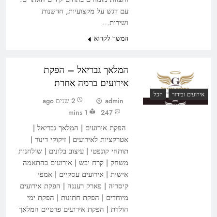
עם דגש על מקצועיות, חדשנות
ושירות…
המשך לקרוא
המלאך גבריאל – הפקת
אירועים ברמה אחרת
אירועים ובידור
הכל
admin
2 שנים ago
1 mins
247
הפקת אירועים | המלאך גבריאל |
אטרקציות לאירועים | זיקוקי דינור |
תותחי קונפטי | עיצוב בלונים | שולחנות
משחק | קרח יבש | אירועים בהתאמה
אישית | אירועים עסקיים | אמפי
קיסריה | פארק רעננה | הפקת אירועים
מיוחדים | הפקת חתונות | הפקת ימי
הולדת | הפקת אירועים פרטיים המלאך