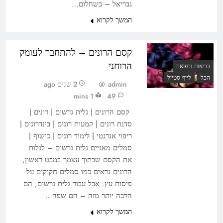
גבריאל – כשחלום…
המשך לקרוא
קסם הרונים – להתחבר לעומק
הרוחני
בריאות ורפואה
הכל
לייף סטייל
admin
2 שנים ago
1 mins
49
קסם הרונים | גלית גרשום | רונים |
סדנת רונים | קמעות רונים | בינדרונים |
ריפוי אנרגטי | לימוד רונים | כישוף |
סמלים מאגיים גלית גרשום – לגלות
את הקסם שבתוך עצמך במבט ראשון,
הרונים נראים כמו סמלים חקוקים על
פיסות עץ. אבל עבור גלית גרשום, הם
הרבה יותר מזה – הם שפה…
המשך לקרוא