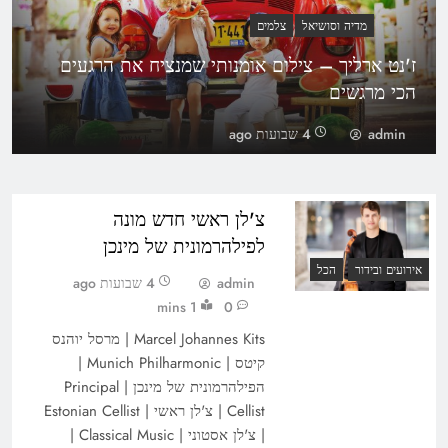
מדיה וסושיאל
צלמים
ז'נט ארליך – צילום אומנותי שמנציח את הרגעים
הכי מרגשים
admin
4 שבועות ago
צ'לן ראשי חדש מונה
לפילהרמונית של מינכן
אירועים ובידור
הכל
admin
4 שבועות ago
1 mins
0
Marcel Johannes Kits | מרסל יוהנס
קיטס | Munich Philharmonic |
הפילהרמונית של מינכן | Principal
Cellist | צ'לן ראשי | Estonian Cellist
| צ'לן אסטוני | Classical Music |