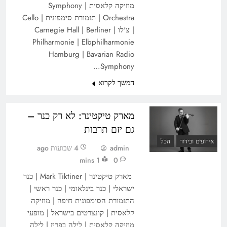
מוזיקה קלאסית | Symphony
Orchestra | תזמורת סימפונית | Cello
| צ'לו | Carnegie Hall | Berliner
Philharmonie | Elbphilharmonie
Hamburg | Bavarian Radio
Symphony…
המשך לקרוא
מארק טיקטינר: לא רק כנר –
גם יזם תרבות
אירועים ובידור
הכל
admin
4 שבועות ago
1 mins
0
מארק טיקטינר | Mark Tiktiner | כנר
ישראלי | כנר בינלאומי | כנר ראשי |
התזמורת הסימפונית חיפה | מוזיקה
קלאסית | קונצרטים בישראל | מופעי
מוזיקה קלאסית | לילה בפריז | לילה