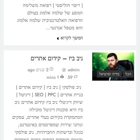
| ריפוי הוליסטי | רפואה משלימה
המסע של שלמה אלמוג בעולם
הרפואה האלטרנטיבית שלמה אלמוג
הוא מטפל אנרגטי…
המשך לקרוא
ניב ביז – קידום אתרים
admin
2 שנים ago
הכל
מדיה וסושיאל
1 mins
59
ניב פולסקי | ניב ביז | קידום אתרים |
בניית אתרים | SEO | PPC | דיגיטל |
שיווק דיגיטלי ניב ביז קידום אתרים ניב
ביז היא סוכנות דיגיטל מובילה
המתמקדת בקידום בעלי אתרים, עסקים
ונותני שירות שמפרסמים באינטרנט,
בגוגל וברשתות החברתיות. ניב פולסקי
והצוות מומחים בתחום קידום האתרים.