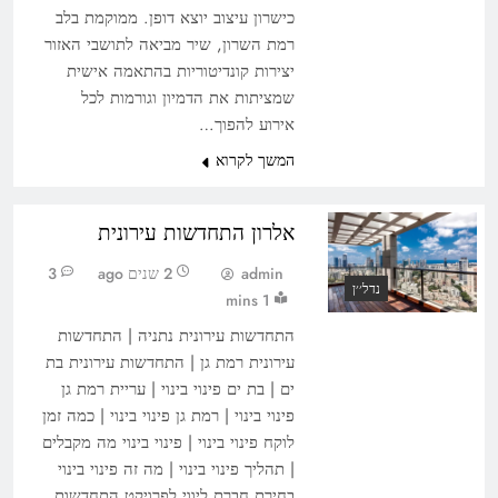
כישרון עיצוב יוצא דופן. ממוקמת בלב
רמת השרון, שיר מביאה לתושבי האזור
יצירות קונדיטוריות בהתאמה אישית
שמציתות את הדמיון וגורמות לכל
אירוע להפוך…
המשך לקרוא
אלרון התחדשות עירונית
admin
2 שנים ago
3
נדל׳׳ן
1 mins
התחדשות עירונית נתניה | התחדשות
עירונית רמת גן | התחדשות עירונית בת
ים | בת ים פינוי בינוי | עריית רמת גן
פינוי בינוי | רמת גן פינוי בינוי | כמה זמן
לוקח פינוי בינוי | פינוי בינוי מה מקבלים
| תהליך פינוי בינוי | מה זה פינוי בינוי
בחירת חברת ליווי לפרויקט התחדשות