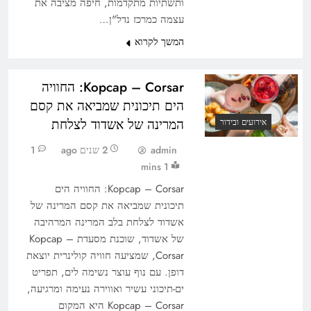
ותשתיות מתקדמות, חיפה מציבה את
עצמה כמרכז נדל"ן…
המשך לקרוא
Корсар – Corsar: החוויה
הים תיכונית שמביאה את קסם
המרינה של אשדוד לצלחת
אירועים ובידור
admin
2 שנים ago
1
1 mins
Корсар – Corsar: החוויה הים
תיכונית שמביאה את קסם המרינה של
אשדוד לצלחת בלב המרינה המרהיבה
של אשדוד, שוכנת מסעדת Корсар –
Corsar, שמציעה חוויה קולינרית יוצאת
דופן. עם נוף עוצר נשימה לים, תפריט
ים-תיכוני עשיר ואווירה נעימה ומרגיעה,
Корсар – Corsar היא המקום