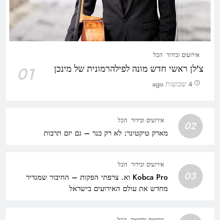
אירועים ובידור
הכל
צ'לן ראשי חדש מונה לפילהרמונית של מינכן
01
4 שבועות ago
אירועים ובידור
הכל
02
מארק טיקטינר: לא רק כנר – גם יזם תרבות
אירועים ובידור
הכל
03
Kobca Pro וא. צרפתי הפקות – החיבור שמגדיר
מחדש את עולם האירועים בישראל
בריאות ורפואה
הכל