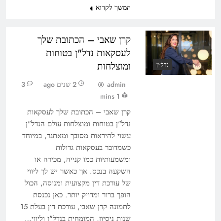
המשך לקרוא
קרן שאבי – הכתובת שלך
לעסקאות נדל"ן בטוחות
ומוצלחות
נדל׳׳ן
admin
2 שנים ago
3
1 mins
קרן שאבי – הכתובת שלך לעסקאות
נדל"ן בטוחות ומוצלחות עולם הנדל"ן
עשוי להיראות מסובך ומאתגר, במיוחד
כשמדובר בעסקאות גדולות
ומשמעותיות כמו קנייה, מכירה או
השקעה בנכס. אך כאשר יש לך ליווי
של עורכת דין מקצועית ומנוסה, הכול
הופך ברור ומדויק יותר. כאן נכנסת
לתמונה קרן שאבי, עורכת דין בעלת 15
שנות ניסיון, המומחית בנדל"ן וליווי…