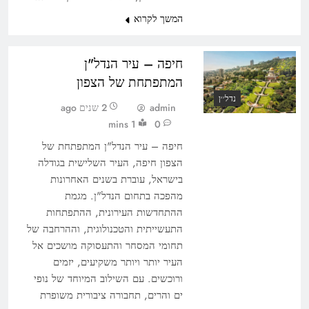
המשך לקרוא
חיפה – עיר הנדל"ן
המתפתחת של הצפון
נדל׳׳ן
admin
2 שנים ago
1 mins
0
חיפה – עיר הנדל"ן המתפתחת של
הצפון חיפה, העיר השלישית בגודלה
בישראל, עוברת בשנים האחרונות
מהפכה בתחום הנדל"ן. מגמת
ההתחדשות העירונית, ההתפתחות
התעשייתית והטכנולוגית, וההרחבה של
תחומי המסחר והתעסוקה מושכים אל
העיר יותר ויותר משקיעים, יזמים
ורוכשים. עם השילוב המיוחד של נופי
ים והרים, תחבורה ציבורית משופרת