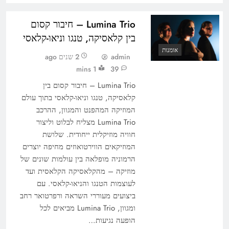
Lumina Trio – חיבור קסום
בין קלאסיקה, טנגו וניאו-קלאסי
אומנות
admin
2 שנים ago
1 mins
39
Lumina Trio – חיבור קסום בין
קלאסיקה, טנגו וניאו-קלאסי בתוך עולם
המוזיקה המהפנט והמגוון, ההרכב
Lumina Trio מצליח לבלוט וליצור
חוויה מוזיקלית ייחודית. שלושת
המוזיקאים הווירטואוזים מחיפה יוצרים
הרמוניה מופלאה בין עולמות שונים של
מוזיקה – מהקלאסיקה הקלאסית ועד
לעוצמות הטנגו והניאו-קלאסי. עם
ביצועים מעוררי השראה ורפרטואר רחב
ומגוון, Lumina Trio מביאים לכל
הופעה נגיעות…