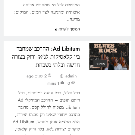
המושלם לכל מי שמחפש ארוחה
איכותית ומרגיעה לצד המים. המיקום:
מרינה…
המשך לקרוא
Ad Libitum: ההרכב שמחבר
בין קלאסיקות לג'אז ורוק בצורה
חדשה ובלתי נשכחת
אומנות
admin
2 שנים ago
1 mins
0
בכל צליל, בכל נגיעה במיתרים, בכל
ריתם תופים – ההרכב המוזיקלי Ad
Libitum מצליח לחולל קסם. מדובר
בהרכב ייחודי שאינו רק מבצע יצירות,
אלא ממציא אותן מחדש. Ad Libitum
לוקחים יצירות ג'אז, בלוז ורוק קלאסי,