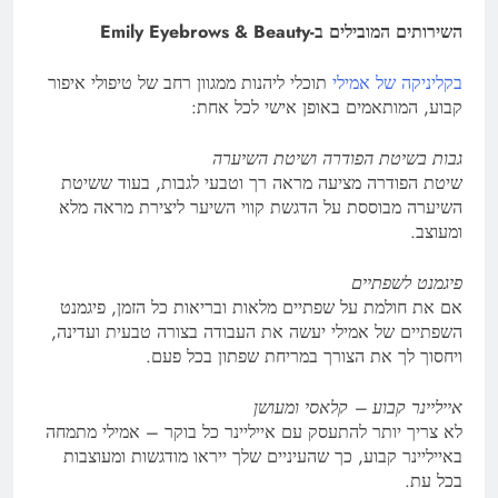
השירותים המובילים ב-Emily Eyebrows & Beauty
בקליניקה של אמילי
תוכלי ליהנות ממגוון רחב של טיפולי איפור
קבוע, המותאמים באופן אישי לכל אחת:
גבות בשיטת הפודרה ושיטת השיערה
שיטת הפודרה מציעה מראה רך וטבעי לגבות, בעוד ששיטת
השיערה מבוססת על הדגשת קווי השיער ליצירת מראה מלא
ומעוצב.
פיגמנט לשפתיים
אם את חולמת על שפתיים מלאות ובריאות כל הזמן, פיגמנט
השפתיים של אמילי יעשה את העבודה בצורה טבעית ועדינה,
ויחסוך לך את הצורך במריחת שפתון בכל פעם.
אייליינר קבוע – קלאסי ומעושן
לא צריך יותר להתעסק עם אייליינר כל בוקר – אמילי מתמחה
באייליינר קבוע, כך שהעיניים שלך ייראו מודגשות ומעוצבות
בכל עת.