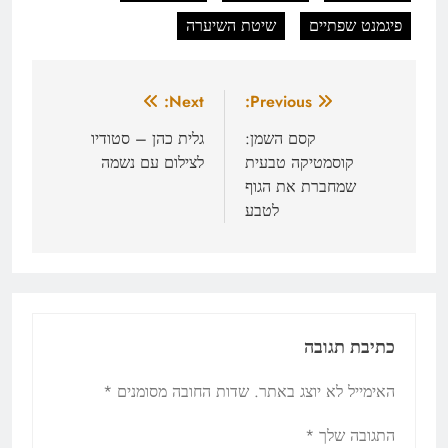
פיגמנט שפתיים
שיטת השיערה
ניווט
Next:
Previous:
קסם השמן:
גלית כהן – סטודיו
קוסמטיקה טבעית
לצילום עם נשמה
שמחברת את הגוף
לטבע
כתיבת תגובה
האימייל לא יוצג באתר.
שדות החובה מסומנים
*
התגובה שלך
*