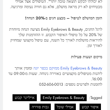
לא יכולתי לבקש תוצאה טובה יותר". הטיפולים אצל אמילי
מבטיחים לא רק מראה מושלם, אלא גם חוויה נעימה ומרגיעה.
הזמן המושלם לטיפול – מבצע חגים ב-20% הנחה!
לרגל החגים, Emily Eyebrows & Beauty מציעה הנחה מיוחדת
של 20% על כל טיפולי האיפור הקבוע. זו ההזדמנות שלך
להיראות מושלמת לאורך כל השנה, עם טיפול מקצועי שמחזיק
לאורך זמן.
מיקום ושעות פעילות
Emily Eyebrows & Beauty ממוקם בכפר יונה
ומזמין אותך
ליהנות מטיפולים מקצועיים באווירה נינוחה. שעות מ-09:00 עד
16:00.
להזמנות ולפרטים נוספים: 052-606-0013
Tagged:
Emily Eyebrows & Beauty
אייליינר קבוע
איפור קבוע
אמילי שובל
גבות פודרה