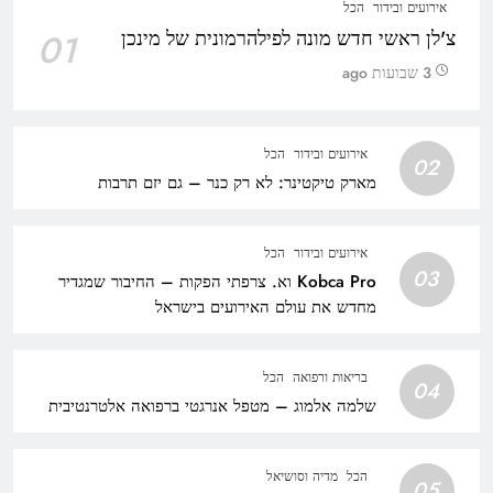
אירועים ובידור
הכל
צ'לן ראשי חדש מונה לפילהרמונית של מינכן
01
3 שבועות ago
אירועים ובידור
הכל
02
מארק טיקטינר: לא רק כנר – גם יזם תרבות
אירועים ובידור
הכל
03
Kobca Pro וא. צרפתי הפקות – החיבור שמגדיר
מחדש את עולם האירועים בישראל
בריאות ורפואה
הכל
04
שלמה אלמוג – מטפל אנרגטי ברפואה אלטרנטיבית
הכל
מדיה וסושיאל
05