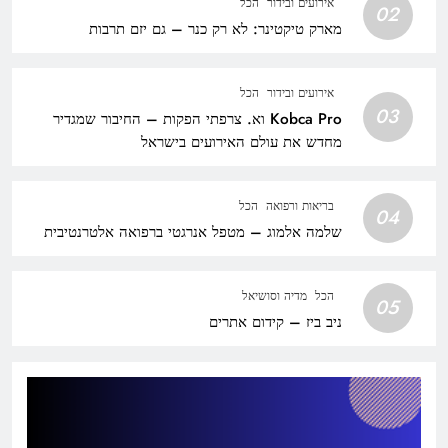
אירועים ובידור
הכל
02
מארק טיקטינר: לא רק כנר – גם יזם תרבות
אירועים ובידור
הכל
03
Kobca Pro וא. צרפתי הפקות – החיבור שמגדיר
מחדש את עולם האירועים בישראל
בריאות ורפואה
הכל
04
שלמה אלמוג – מטפל אנרגטי ברפואה אלטרנטיבית
הכל
מדיה וסושיאל
05
ניב ביז – קידום אתרים