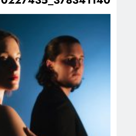
378341140_162526770227435_4076175601369438665_n