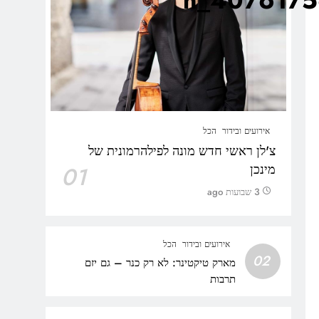
אירועים ובידור
הכל
צ'לן ראשי חדש מונה לפילהרמונית של
מינכן
01
3 שבועות ago
אירועים ובידור
הכל
02
מארק טיקטינר: לא רק כנר – גם יזם
תרבות