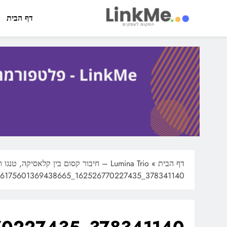
Ski
t
דף הבית
conten
linkme.co.il
פלטפורמה מקצועית לפרסום כתבות תוכן ותדמית
דף הבית
»
Lumina Trio – חיבור קסום בין קלאסיקה, טנגו וניאו-קלאסי
378341140_162526770227435_4076175601369438665_n