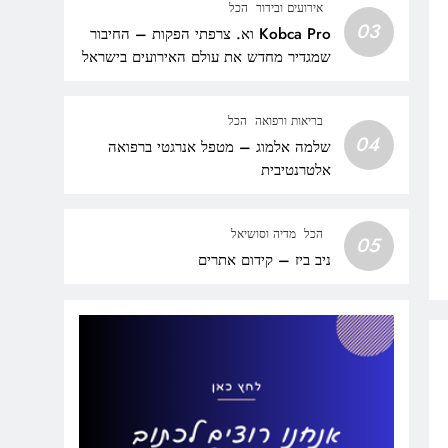
אירועים ובידור
הכל
03
Kobca Pro וא. צרפתי הפקות – החיבור
שמגדיר מחדש את עולם האירועים בישראל
בריאות ורפואה
הכל
04
שלמה אלמוג – מטפל אנרגטי ברפואה
אלטרנטיבית
הכל
מדיה וסושיאל
05
ניב ביז – קידום אתרים