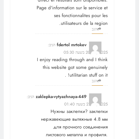
direct et resultats sont disponibles.
Page d'information sur le service et
ses fonctionnalites pour les
utilisateurs de la region.
הגב
fdertol mrtokev
הגיב:
20/12/2025 בשעה 05:30
I enjoy reading through and I think
this website got some genuinely
utilitarian stuff on it! .
הגב
zaklepka-vytyazhnaya-449
הגיב:
21/12/2025 בשעה 01:40
Нужны заклепки?
заклепки
нержавеющие вытяжные 4.8 мм
для прочного соединения
листового металла и профиля.