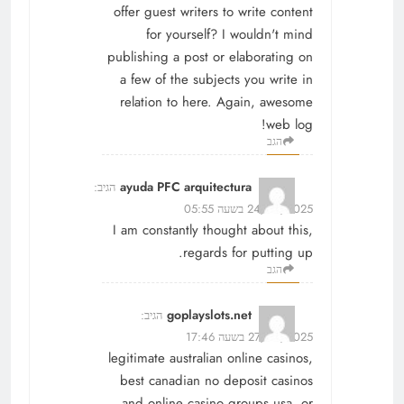
offer guest writers to write content
for yourself? I wouldn't mind
publishing a post or elaborating on
a few of the subjects you write in
relation to here. Again, awesome
web log!
הגב
ayuda PFC arquitectura
הגיב:
24/08/2025 בשעה 05:55
I am constantly thought about this,
regards for putting up.
הגב
goplayslots.net
הגיב:
27/08/2025 בשעה 17:46
legitimate australian online casinos,
best canadian no deposit casinos
and online casino groups usa, or