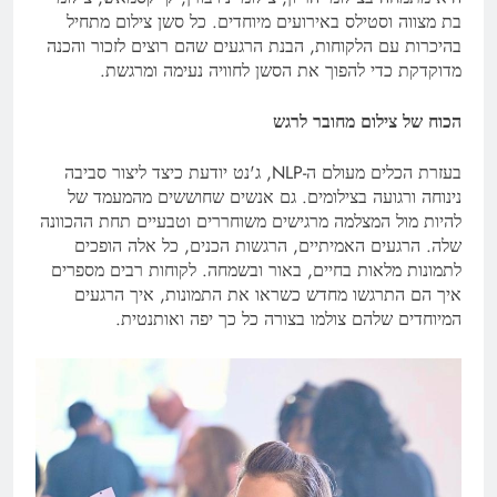
בת מצווה וסטילס באירועים מיוחדים. כל סשן צילום מתחיל
בהיכרות עם הלקוחות, הבנת הרגעים שהם רוצים לזכור והכנה
מדוקדקת כדי להפוך את הסשן לחוויה נעימה ומרגשת.
הכוח של צילום מחובר לרגש
בעזרת הכלים מעולם ה-NLP, ג'נט יודעת כיצד ליצור סביבה
נינוחה ורגועה בצילומים. גם אנשים שחוששים מהמעמד של
להיות מול המצלמה מרגישים משוחררים וטבעיים תחת ההכוונה
שלה. הרגעים האמיתיים, הרגשות הכנים, כל אלה הופכים
לתמונות מלאות בחיים, באור ובשמחה. לקוחות רבים מספרים
איך הם התרגשו מחדש כשראו את התמונות, איך הרגעים
המיוחדים שלהם צולמו בצורה כל כך יפה ואותנטית.