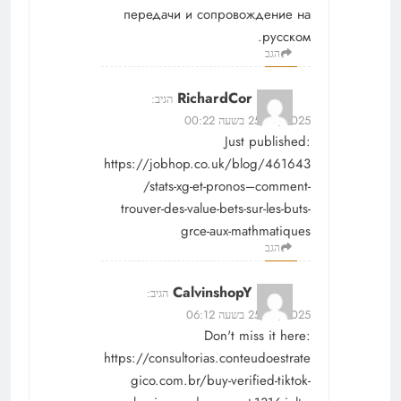
передачи и сопровождение на
русском.
הגב
RichardCor
הגיב:
25/12/2025 בשעה 00:22
Just published:
https://jobhop.co.uk/blog/461643
/stats-xg-et-pronos–comment-
trouver-des-value-bets-sur-les-buts-
grce-aux-mathmatiques
הגב
CalvinshopY
הגיב:
25/12/2025 בשעה 06:12
Don't miss it here:
https://consultorias.conteudoestrate
gico.com.br/buy-verified-tiktok-