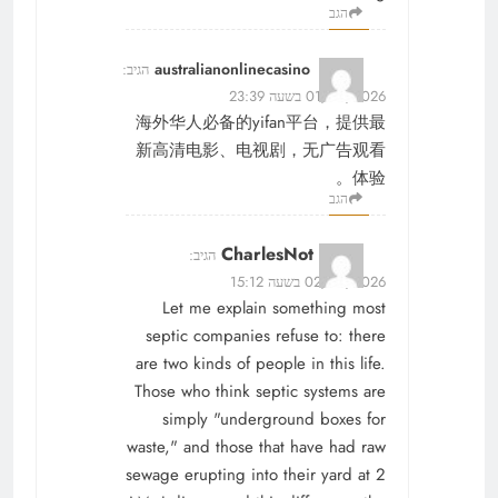
הגב
australianonlinecasino
הגיב:
01/02/2026 בשעה 23:39
海外华人必备的yifan平台，提供最
新高清电影、电视剧，无广告观看
体验。
הגב
CharlesNot
הגיב:
02/02/2026 בשעה 15:12
Let me explain something most
septic companies refuse to: there
are two kinds of people in this life.
Those who think septic systems are
simply "underground boxes for
waste," and those that have had raw
sewage erupting into their yard at 2