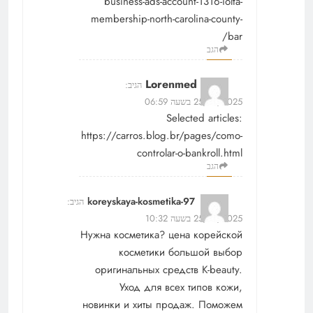
business-ads-account-1316-iolta-
membership-north-carolina-county-
bar/
הגב
Lorenmed
הגיב:
25/12/2025 בשעה 06:59
Selected articles:
https://carros.blog.br/pages/como-
controlar-o-bankroll.html
הגב
koreyskaya-kosmetika-97
הגיב:
25/12/2025 בשעה 10:32
Нужна косметика?
цена корейской
косметики
большой выбор
оригинальных средств K-beauty.
Уход для всех типов кожи,
новинки и хиты продаж. Поможем