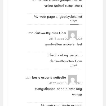
casino united states stock
My web page ::
goplayslots.net
הגב
dartswettquoten.Com
הגיב:
09/09/2025 בשעה 21:16
sportwetten anbieter test
Check out my page …
dartswettquoten.Com
הגב
beste esports wettseite
הגיב:
10/09/2025 בשעה 20:26
startguthaben ohne einzahlung
wetten
My web site;
beste esports