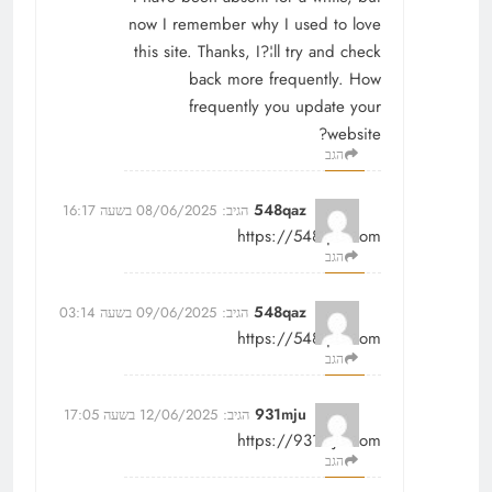
now I remember why I used to love
this site. Thanks, I?¦ll try and check
back more frequently. How
frequently you update your
website?
הגב
548qaz
הגיב:
08/06/2025 בשעה 16:17
https://548qaz.com
הגב
548qaz
הגיב:
09/06/2025 בשעה 03:14
https://548qaz.com
הגב
931mju
הגיב:
12/06/2025 בשעה 17:05
https://931mju.com
הגב