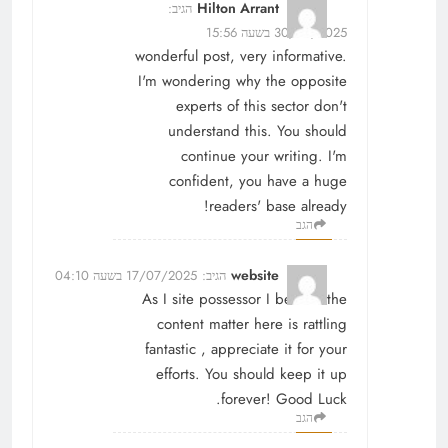
Hilton Arrant
הגיב:
30/06/2025 בשעה 15:56
wonderful post, very informative.
I'm wondering why the opposite
experts of this sector don't
understand this. You should
continue your writing. I'm
confident, you have a huge
readers' base already!
הגב
website
הגיב:
17/07/2025 בשעה 04:10
As I site possessor I believe the
content matter here is rattling
fantastic , appreciate it for your
efforts. You should keep it up
forever! Good Luck.
הגב