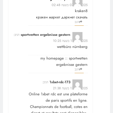
07/12/2025 בשעה 02:48
kraken8
кракен маркет даркнет скачать
הגב
sportwetten ergebnisse gestern
הגיב:
11/12/2025 בשעה 10:25
wettbüro nürnberg
my homepage ::
sportwetten
ergebnisse gestern
הגב
1xbet-rdc-173
הגיב:
17/12/2025 בשעה 21:38
Online
1xbet rdc
est une plateforme
de paris sportifs en ligne.
Championnats de football, cotes en