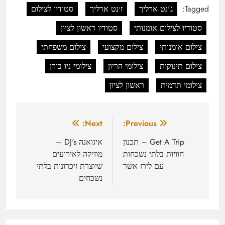
Tagged:
ג'נט ארליך
ז׳נט ארליך
סטודיו לצילום
סטודיו לצילום אומנותי
סטודיו ראשון לציון
צילום אומנותי
צילום מקצועי
צילום משפחתי
צילום תינוקות
צילומי הריון
צילומי ניו בורן
צילומי תדמית
ראשון לציון
ניווט
Next:
Previous:
Get A Trip – תכנון
איגואנה DJ's –
חוויות בלתי נשכחות
מוזיקה לאירועים
עם לירז אשר
שיוצרת זיכרונות בלתי
נשכחים