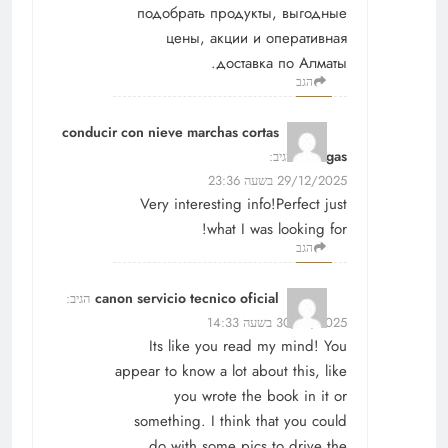
подобрать продукты, выгодные
цены, акции и оперативная
доставка по Алматы.
הגב
conducir con nieve marchas cortas
o largas
הגיב:
29/12/2025 בשעה 23:36
Very interesting info!Perfect just
what I was looking for!
הגב
canon servicio tecnico oficial
הגיב:
30/12/2025 בשעה 14:33
Its like you read my mind! You
appear to know a lot about this, like
you wrote the book in it or
something. I think that you could
do with some pics to drive the