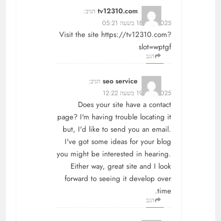
tv12310.com
הגיב:
18/06/2025 בשעה 05:21
Visit the site
https://tv12310.com?
slot=wptgf
הגב
seo service
הגיב:
19/06/2025 בשעה 12:22
Does your site have a contact
page? I'm having trouble locating it
but, I'd like to send you an email.
I've got some ideas for your blog
you might be interested in hearing.
Either way, great site and I look
forward to seeing it develop over
time.
הגב