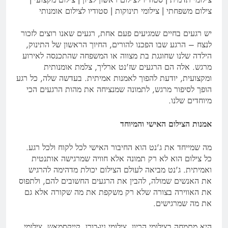
צילום משפחתי | צילומי תינוקות | סטודיו לצילום אומנותי
יש רגעים בחיים שמגיעים פעם אחת, רגעים שאנו רוצים לזכור
לנצח – הרגע שבו הפכנו להורים, החיוך הראשון של התינוק,
הילדה שלנו שחוגגת בת מצווה או המשפחה שהתכנסה לאירוע
מרגש. אלה הם הרגעים שז'נט ארליך, צלמת אומנותית
ומקצועית, יודעת להפוך לאמנות אמיתית. בעדשה שלה, כל רגע
הופך לסיפור מרגש, לתמונה שמנציחה את מהות הרגעים הכי
מיוחדים שלנו.
אמנות הצילום האישי והמיוחד
מה שמייחד את ג'נט הוא החיבור האישי לכל לקוח ולכל רגע.
כל צילום הוא לא רק תמונה אלא חוויה שמרגישה אותנטית
ואמיתית. ג'נט מביאה לעולם הצילום יכולת מדהימה להרגיש
את האנשים שמולה, להבין את הרגעים החשובים להם, ולתפוס
את האווירה בצורה שלא רק משקפת את מה שקורה אלא גם
את מה שמרגישים.
היא מתמחה בצילומי הריון, צילומי ניו-בורן, קייקסמאש, צילומי