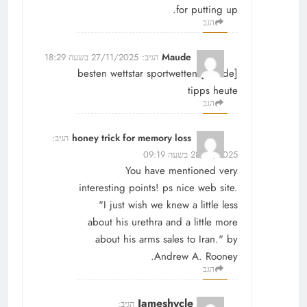
for putting up.
הגב
Maude
הגיב:
27/11/2025 בשעה 18:29
besten wettstar sportwetten [
Maude
]
tipps heute
הגב
honey trick for memory loss
הגיב:
28/11/2025 בשעה 09:19
You have mentioned very
interesting points! ps nice web site.
"I just wish we knew a little less
about his urethra and a little more
about his arms sales to Iran." by
Andrew A. Rooney.
הגב
Jameshycle
הגיב: