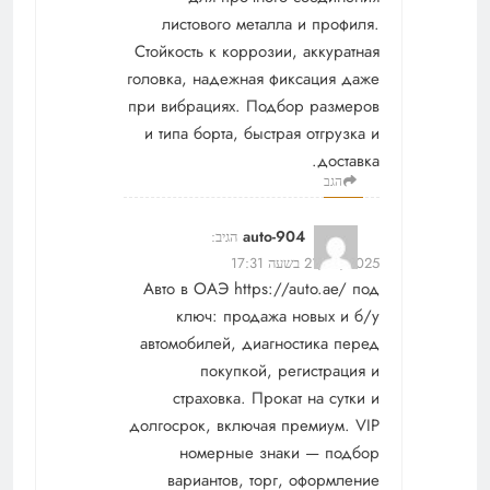
листового металла и профиля.
Стойкость к коррозии, аккуратная
головка, надежная фиксация даже
при вибрациях. Подбор размеров
и типа борта, быстрая отгрузка и
доставка.
הגב
auto-904
הגיב:
21/12/2025 בשעה 17:31
Авто в ОАЭ
https://auto.ae/
под
ключ: продажа новых и б/у
автомобилей, диагностика перед
покупкой, регистрация и
страховка. Прокат на сутки и
долгосрок, включая премиум. VIP
номерные знаки — подбор
вариантов, торг, оформление