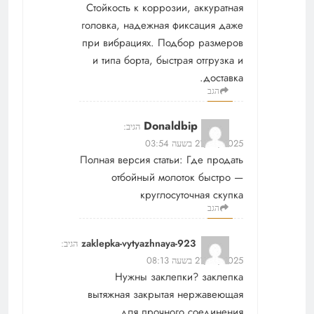
Стойкость к коррозии, аккуратная
головка, надежная фиксация даже
при вибрациях. Подбор размеров
и типа борта, быстрая отгрузка и
доставка.
הגב
Donaldbip
הגיב:
21/12/2025 בשעה 03:54
Полная версия статьи:
Где продать
отбойный молоток быстро —
круглосуточная скупка
הגב
zaklepka-vytyazhnaya-923
הגיב:
21/12/2025 בשעה 08:13
Нужны заклепки?
заклепка
вытяжная закрытая нержавеющая
для прочного соединения