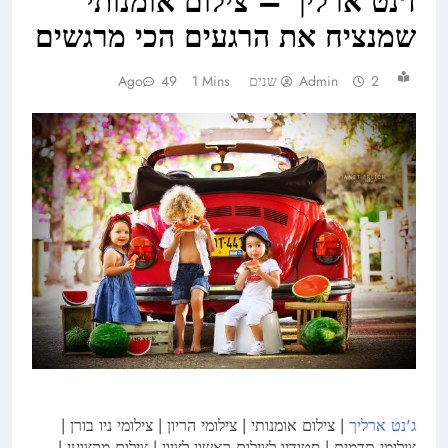
ז'נט ארליך – צילום אומנותי
שמנציח את הרגעים הכי מרגשים
2 שנים Ago
Admin
1 Mins
49
ג'נט ארליך
| צילום אומנותי | צילומי הריון | צילומי ניו בורן |
צילומי תדמית | סטודיו לצילום ראשון לציון | צילום מקצועי |