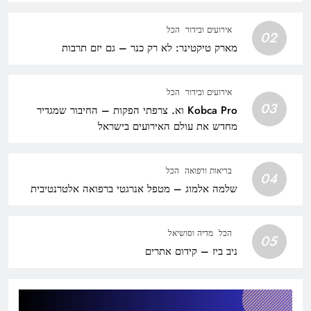
אירועים ובידור
הכל
02
מארק טיקטינר: לא רק כנר – גם יזם תרבות
אירועים ובידור
הכל
03
Kobca Pro וא. צרפתי הפקות – החיבור שמגדיר
מחדש את עולם האירועים בישראל
בריאות ורפואה
הכל
04
שלמה אלמוג – מטפל אנרגטי ברפואה אלטרנטיבית
הכל
מדיה וסושיאל
05
ניב ביז – קידום אתרים