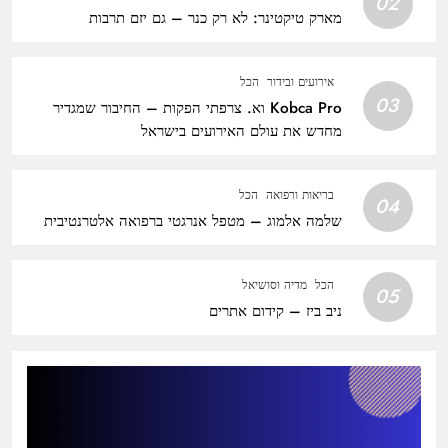
02
מארק טיקטינר: לא רק כנר – גם יזם תרבות
אירועים ובידור
הכל
03
Kobca Pro וא. צרפתי הפקות – החיבור שמגדיר
מחדש את עולם האירועים בישראל
בריאות ורפואה
הכל
04
שלמה אלמוג – מטפל אנרגטי ברפואה אלטרנטיבית
הכל
מדיה וסושיאל
05
ניב ביז – קידום אתרים