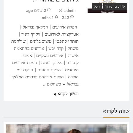
אירועים ובידור
הכל
admin
2 שנים ago
1 mins
242
הפקת אירועים | המלאך גבריאל |
אטרקציות לאירועים | זיקוקי דינור |
תותחי קונפטי | עיצוב בלונים | שולחנות
משחק | קרח יבש | אירועים בהתאמה
אישית | אירועים עסקיים | אמפי
קיסריה | פארק רעננה | הפקת אירועים
מיוחדים | הפקת חתונות | הפקת ימי
הולדת | הפקת אירועים פרטיים המלאך
גבריאל – כשחלום…
המשך לקרוא
שווה לקרוא