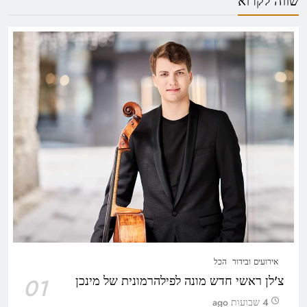
שווה לקרוא
אירועים ובידור
הכל
צ'לן ראשי חדש מונה לפילהרמונית של מינכן
01
4 שבועות ago