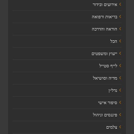
אירועים ובידור
בריאות ורפואה
הוראה והדרכה
הכל
ייעוץ ומשפטים
לייף סטייל
מדיה וסושיאל
נדל׳׳ן
סיפור אישי
פיננסים וניהול
צלמים