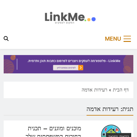
Ski
t
conten
linkme.co.il
פלטפורמה מקצועית לפרסום כתבות תוכן ותדמית
MENU
דף הבית
»
רעידות אדמה
תגית:
רעידות אדמה
מוכנים ומוגנים – תכנית
החירום המשפחתית שלך
בריאות ורפואה