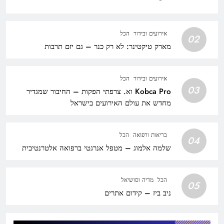
אירועים ובידור
הכל
02
מארק טיקטינר: לא רק כנר – גם יזם תרבות
אירועים ובידור
הכל
03
Kobca Pro וא. צרפתי הפקות – החיבור שמגדיר
מחדש את עולם האירועים בישראל
בריאות ורפואה
הכל
04
שלמה אלמוג – מטפל אנרגטי ברפואה אלטרנטיבית
הכל
מדיה וסושיאל
05
ניב ביז – קידום אתרים