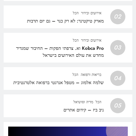
אירועים ובידור
הכל
02
מארק טיקטינר: לא רק כנר – גם יזם תרבות
אירועים ובידור
הכל
03
Kobca Pro וא. צרפתי הפקות – החיבור שמגדיר
מחדש את עולם האירועים בישראל
בריאות ורפואה
הכל
04
שלמה אלמוג – מטפל אנרגטי ברפואה אלטרנטיבית
הכל
מדיה וסושיאל
05
ניב ביז – קידום אתרים