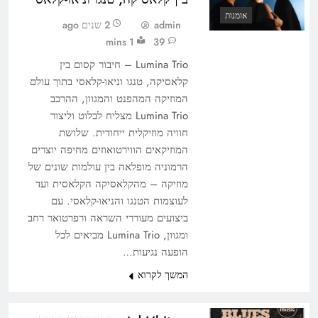
אומנות
admin
2 שנים ago
1 mins
39
Lumina Trio – חיבור קסום בין
קלאסיקה, טנגו וניאו-קלאסי בתוך עולם
המוזיקה המהפנט והמגוון, ההרכב
Lumina Trio מצליח לבלוט וליצור
חוויה מוזיקלית ייחודית. שלושת
המוזיקאים הווירטואוזים מחיפה יוצרים
הרמוניה מופלאה בין עולמות שונים של
מוזיקה – מהקלאסיקה הקלאסית ועד
לעוצמות הטנגו והניאו-קלאסי. עם
ביצועים מעוררי השראה ורפרטואר רחב
ומגוון, Lumina Trio מביאים לכל
הופעה נגיעות…
המשך לקרוא