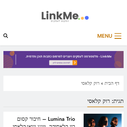
Ski
t
conten
linkme.co.il
פלטפורמה מקצועית לפרסום כתבות תוכן ותדמית
MENU
דף הבית
»
רוק קלאסי
תגית:
רוק קלאסי
Lumina Trio – חיבור קסום
בין קלאסיקה, טנגו וניאו-קלאסי