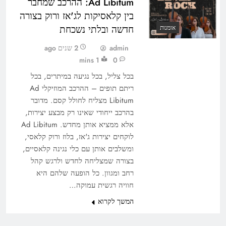
Ad Libitum: ההרכב שמחבר
בין קלאסיקות לג'אז ורוק בצורה
חדשה ובלתי נשכחת
אומנות
admin
2 שנים ago
1 mins
0
בכל צליל, בכל נגיעה במיתרים, בכל
ריתם תופים – ההרכב המוזיקלי Ad
Libitum מצליח לחולל קסם. מדובר
בהרכב ייחודי שאינו רק מבצע יצירות,
אלא ממציא אותן מחדש. Ad Libitum
לוקחים יצירות ג'אז, בלוז ורוק קלאסי,
ומשלבים אותן עם כלי נגינה קלאסיים,
בצורה שמצליחה לחדש ולרגש קהל
רחב ומגוון. כל הופעה שלהם היא
חוויה רגשית עמוקה…
המשך לקרוא