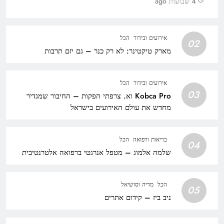
4 שבועות ago
אירועים ובידור
הכל
02
מארק טיקטינר: לא רק כנר – גם יזם תרבות
אירועים ובידור
הכל
03
Kobca Pro וא. צרפתי הפקות – החיבור שמגדיר
מחדש את עולם האירועים בישראל
בריאות ורפואה
הכל
04
שלמה אלמוג – מטפל אנרגטי ברפואה אלטרנטיבית
הכל
מדיה וסושיאל
05
ניב ביז – קידום אתרים