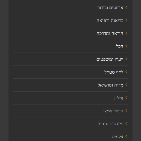
אירועים ובידור
בריאות ורפואה
הוראה והדרכה
הכל
ייעוץ ומשפטים
לייף סטייל
מדיה וסושיאל
נדל׳׳ן
סיפור אישי
פיננסים וניהול
צלמים