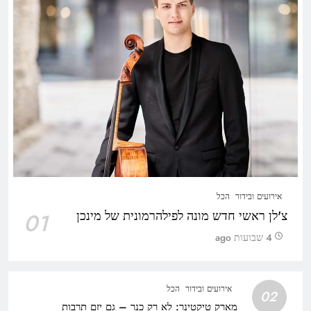
אירועים ובידור
הכל
צ'לן ראשי חדש מונה לפילהרמונית של מינכן
01
4 שבועות ago
אירועים ובידור
הכל
02
מארק טיקטינר: לא רק כנר – גם יזם תרבות