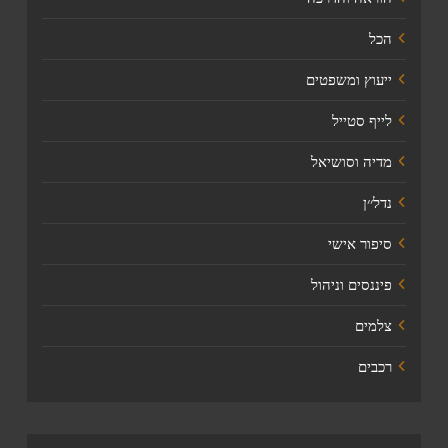
הכל
ייעוץ ומשפטים
לייף סטייל
מדיה וסושיאל
נדל׳׳ן
סיפור אישי
פיננסים וניהול
צלמים
רכבים