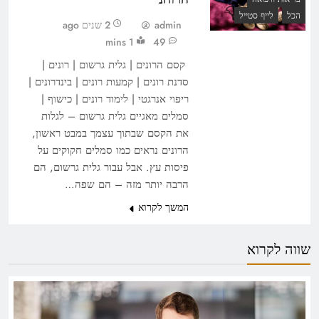
הכל
לייף סטייל
admin
2 שנים ago
1 mins
49
קסם הרונים | גלית גרשום | רונים |
סדנת רונים | קמעות רונים | בינדרונים |
ריפוי אנרגטי | לימוד רונים | כישוף |
סמלים מאגיים גלית גרשום – לגלות
את הקסם שבתוך עצמך במבט ראשון,
הרונים נראים כמו סמלים חקוקים על
פיסות עץ. אבל עבור גלית גרשום, הם
הרבה יותר מזה – הם שפה…
המשך לקרוא
שווה לקרוא