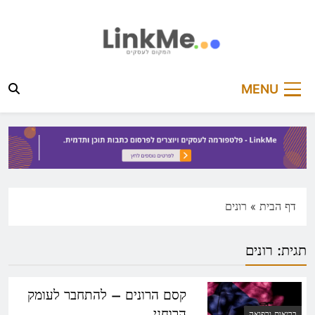
Ski
t
conten
linkme.co.il
פלטפורמה מקצועית לפרסום כתבות תוכן ותדמית
MENU
דף הבית
»
רונים
תגית:
רונים
קסם הרונים – להתחבר לעומק
הרוחני
בריאות ורפואה