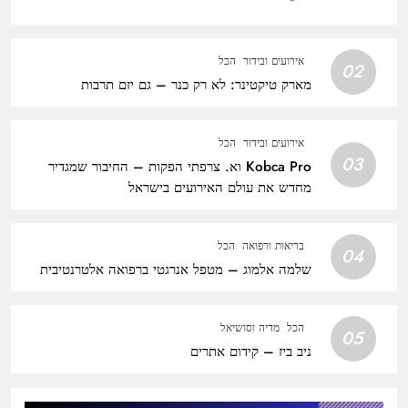
אירועים ובידור
הכל
02
מארק טיקטינר: לא רק כנר – גם יזם תרבות
אירועים ובידור
הכל
03
Kobca Pro וא. צרפתי הפקות – החיבור שמגדיר
מחדש את עולם האירועים בישראל
בריאות ורפואה
הכל
04
שלמה אלמוג – מטפל אנרגטי ברפואה אלטרנטיבית
הכל
מדיה וסושיאל
05
ניב ביז – קידום אתרים