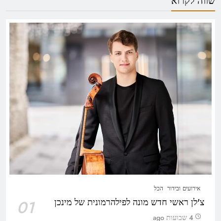
שווה לקרוא
אירועים ובידור
הכל
צ'לן ראשי חדש מונה לפילהרמונית של מינכן
01
4 שבועות ago