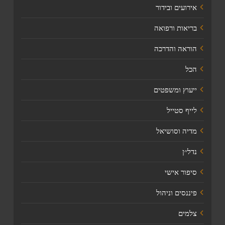
אירועים ובידור
בריאות ורפואה
הוראה והדרכה
הכל
ייעוץ ומשפטים
לייף סטייל
מדיה וסושיאל
נדל׳׳ן
סיפור אישי
פיננסים וניהול
צלמים