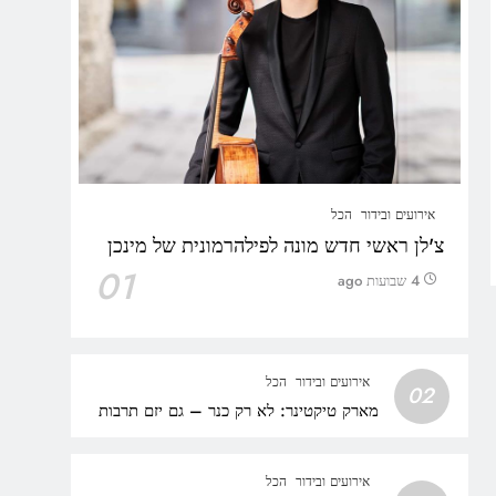
אירועים ובידור
הכל
צ'לן ראשי חדש מונה לפילהרמונית של מינכן
01
4 שבועות ago
אירועים ובידור
הכל
02
מארק טיקטינר: לא רק כנר – גם יזם תרבות
אירועים ובידור
הכל