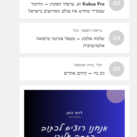
03
Kobca Pro וא. צרפתי הפקות – החיבור
שמגדיר מחדש את עולם האירועים בישראל
בריאות ורפואה
הכל
04
שלמה אלמוג – מטפל אנרגטי ברפואה
אלטרנטיבית
הכל
מדיה וסושיאל
05
ניב ביז – קידום אתרים