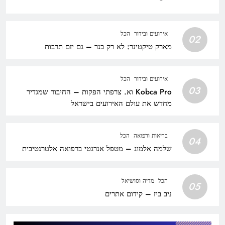
אירועים ובידור
הכל
02
מארק טיקטינר: לא רק כנר – גם יזם תרבות
אירועים ובידור
הכל
03
Kobca Pro וא. צרפתי הפקות – החיבור שמגדיר
מחדש את עולם האירועים בישראל
בריאות ורפואה
הכל
04
שלמה אלמוג – מטפל אנרגטי ברפואה אלטרנטיבית
הכל
מדיה וסושיאל
05
ניב ביז – קידום אתרים