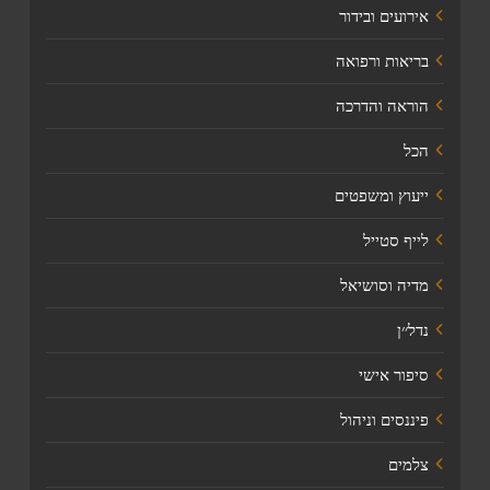
אירועים ובידור
בריאות ורפואה
הוראה והדרכה
הכל
ייעוץ ומשפטים
לייף סטייל
מדיה וסושיאל
נדל׳׳ן
סיפור אישי
פיננסים וניהול
צלמים