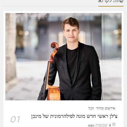
שווה לקרוא
אירועים ובידור
הכל
צ'לן ראשי חדש מונה לפילהרמונית של מינכן
01
4 שבועות ago