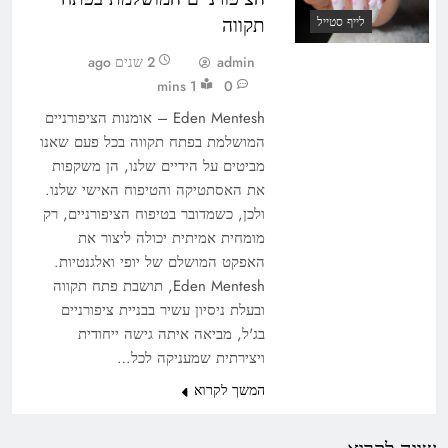
תקווה
לייף סטייל
admin
2 שנים ago
1 mins
0
Eden Mentesh – אומנות הציפורניים
המושלמת בפתח תקווה בכל פעם שאנו
מביטים על הידיים שלנו, הן משקפות
את האסתטיקה והטיפוח האישי שלנו.
ולכן, כשמדובר בטיפוח הציפורניים, רק
מומחית אמיתית יכולה ליצור את
האפקט המושלם של יופי ואלגנטיות.
Eden Mentesh, תושבת פתח תקווה
ובעלת ניסיון עשיר בבניית ציפורניים
בג'ל, מביאה איתה גישה ייחודית
ויצירתית שמעניקה לכל…
המשך לקרוא