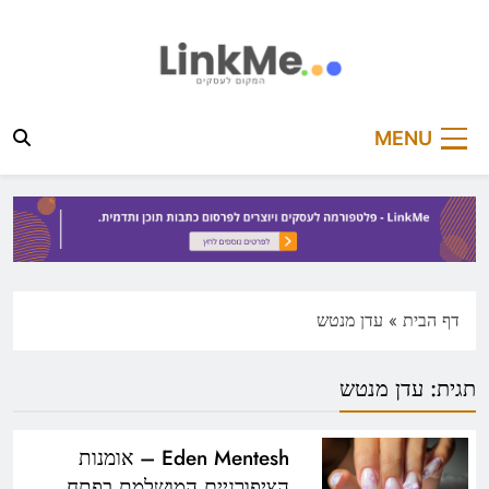
Ski
t
conten
linkme.co.il
פלטפורמה מקצועית לפרסום כתבות תוכן ותדמית
MENU
דף הבית
»
עדן מנטש
תגית:
עדן מנטש
Eden Mentesh – אומנות
הציפורניים המושלמת בפתח