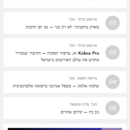
אירועים ובידור
הכל
02
מארק טיקטינר: לא רק כנר – גם יזם תרבות
אירועים ובידור
הכל
03
Kobca Pro וא. צרפתי הפקות – החיבור שמגדיר
מחדש את עולם האירועים בישראל
בריאות ורפואה
הכל
04
שלמה אלמוג – מטפל אנרגטי ברפואה אלטרנטיבית
הכל
מדיה וסושיאל
05
ניב ביז – קידום אתרים