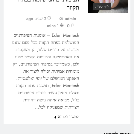
תקווה
לייף סטייל
admin
2 שנים ago
1 mins
0
Eden Mentesh – אומנות הציפורניים
המושלמת בפתח תקווה בכל פעם שאנו
מביטים על הידיים שלנו, הן משקפות
את האסתטיקה והטיפוח האישי שלנו.
ולכן, כשמדובר בטיפוח הציפורניים, רק
מומחית אמיתית יכולה ליצור את
האפקט המושלם של יופי ואלגנטיות.
Eden Mentesh, תושבת פתח תקווה
ובעלת ניסיון עשיר בבניית ציפורניים
בג'ל, מביאה איתה גישה ייחודית
ויצירתית שמעניקה לכל…
המשך לקרוא