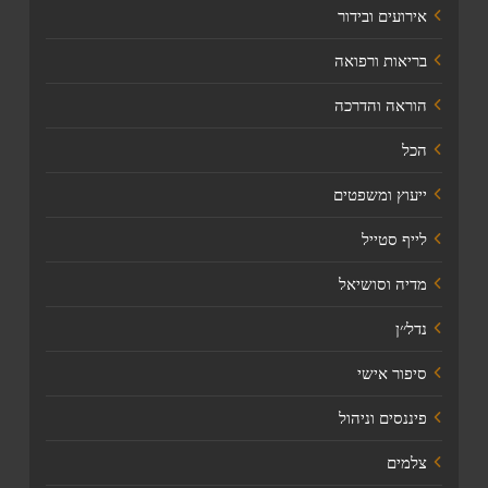
אירועים ובידור
בריאות ורפואה
הוראה והדרכה
הכל
ייעוץ ומשפטים
לייף סטייל
מדיה וסושיאל
נדל׳׳ן
סיפור אישי
פיננסים וניהול
צלמים