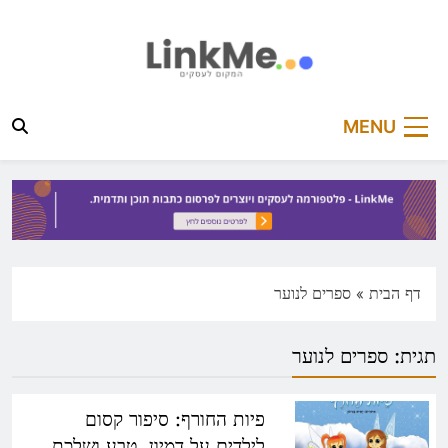
Ski
t
conten
linkme.co.il
פלטפורמה מקצועית לפרסום כתבות תוכן ותדמית
MENU
דף הבית
»
ספרים לנוער
תגית:
ספרים לנוער
פיות החורף: סיפור קסום
לילדים על דמיון, טבע ושלכת