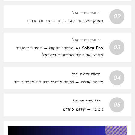
אירועים ובידור
הכל
02
מארק טיקטינר: לא רק כנר – גם יזם תרבות
אירועים ובידור
הכל
03
Kobca Pro וא. צרפתי הפקות – החיבור שמגדיר
מחדש את עולם האירועים בישראל
בריאות ורפואה
הכל
04
שלמה אלמוג – מטפל אנרגטי ברפואה אלטרנטיבית
הכל
מדיה וסושיאל
05
ניב ביז – קידום אתרים