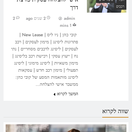
דרך
רכבים
admin
2 שנים ago
2
1 mins
קובי כהן | ניו ליס | New Lease |
פתרונות ליסינג | מימון לעסקים | רכב
לעסקים | ליסינג לרכבים מסחריים | נתי
נח | ייעוץ עסקי | רכישת רכב בליסינג |
מימון משאיות | ליסינג מימוני | ליסינג
תפעולי | מימון רכב חדש | עסקאות
ליסינג מותאמות המסע של קובי כהן:
ממשבר אישי להצלחה…
המשך לקרוא
שווה לקרוא