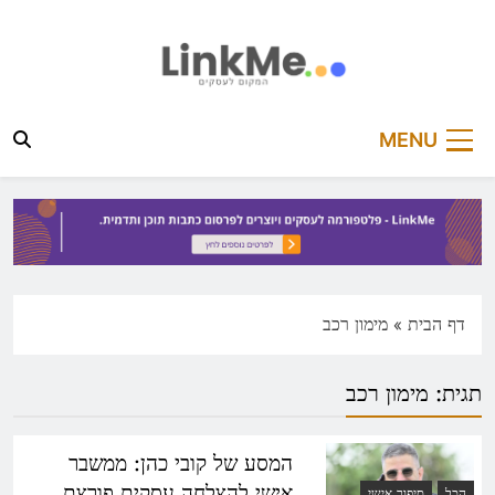
Ski
t
conten
linkme.co.il
פלטפורמה מקצועית לפרסום כתבות תוכן ותדמית
MENU
דף הבית
»
מימון רכב
תגית:
מימון רכב
המסע של קובי כהן: ממשבר
אישי להצלחה עסקית פורצת
הכל
סיפור אישי