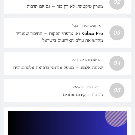
02
מארק טיקטינר: לא רק כנר – גם יזם תרבות
אירועים ובידור
הכל
03
Kobca Pro וא. צרפתי הפקות – החיבור שמגדיר
מחדש את עולם האירועים בישראל
בריאות ורפואה
הכל
04
שלמה אלמוג – מטפל אנרגטי ברפואה אלטרנטיבית
הכל
מדיה וסושיאל
05
ניב ביז – קידום אתרים