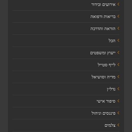
אירועים ובידור
בריאות ורפואה
הוראה והדרכה
הכל
ייעוץ ומשפטים
לייף סטייל
מדיה וסושיאל
נדל׳׳ן
סיפור אישי
פיננסים וניהול
צלמים