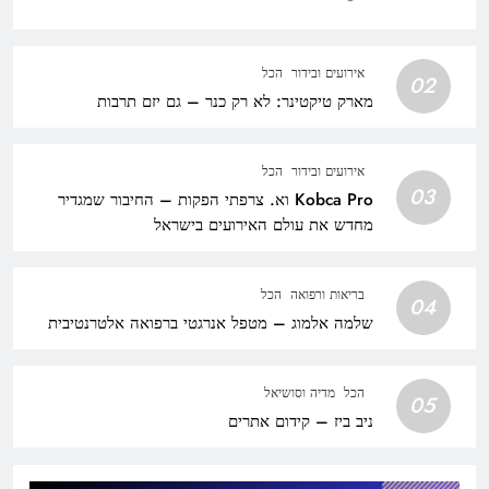
אירועים ובידור
הכל
02
מארק טיקטינר: לא רק כנר – גם יזם תרבות
אירועים ובידור
הכל
03
Kobca Pro וא. צרפתי הפקות – החיבור שמגדיר
מחדש את עולם האירועים בישראל
בריאות ורפואה
הכל
04
שלמה אלמוג – מטפל אנרגטי ברפואה אלטרנטיבית
הכל
מדיה וסושיאל
05
ניב ביז – קידום אתרים