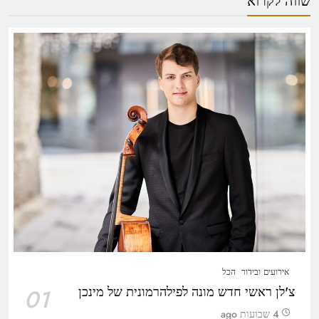
שווה לקרוא
אירועים ובידור
הכל
צ'לן ראשי חדש מונה לפילהרמונית של מינכן
01
4 שבועות ago