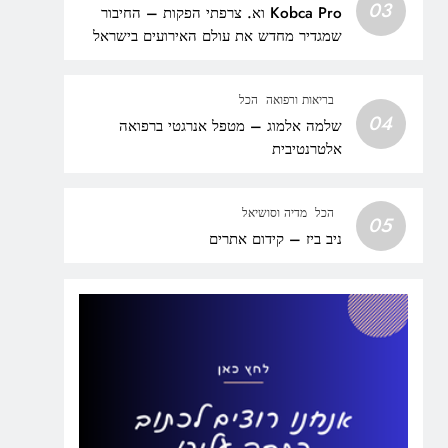
03
Kobca Pro וא. צרפתי הפקות – החיבור
שמגדיר מחדש את עולם האירועים בישראל
בריאות ורפואה
הכל
04
שלמה אלמוג – מטפל אנרגטי ברפואה
אלטרנטיבית
הכל
מדיה וסושיאל
05
ניב ביז – קידום אתרים