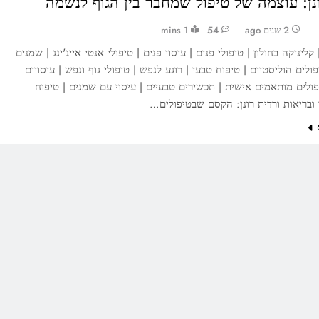
נן: עוצמה של טיפול שמחבר בין הגוף לנשמה
2 שנים ago
54
1 mins
 קליניקה בחולון | טיפולי פנים | עיסוי פנים | טיפולי אנטי אייג'ינג | שמנים
ולים הוליסטיים | טיפוח טבעי | רוגע לנפש | טיפולי גוף ונפש | עיסויים
פולים מותאמים אישית | תכשירים טבעיים | עיסוי עם שמנים | טיפוח
פי ובריאות ורדית רונן: הקסם שבטיפולים…