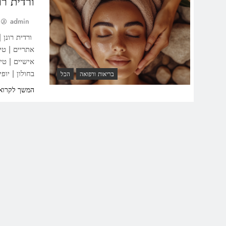
ורדית רו
admin
ורדית רונן |
אתריים | טיפ
אישיים | טי
בחולון | יו
בריאות ורפואה
הכל
המשך לקרוא