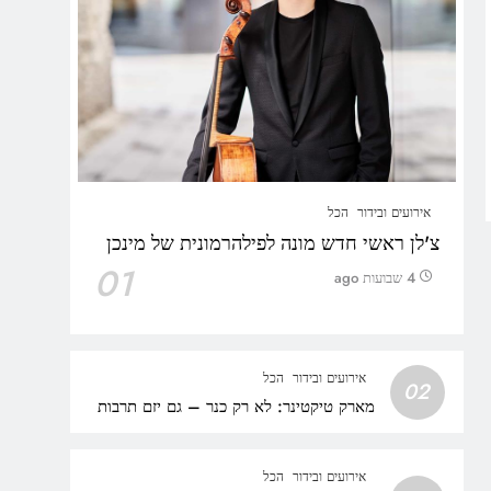
אירועים ובידור
הכל
צ'לן ראשי חדש מונה לפילהרמונית של מינכן
01
4 שבועות ago
אירועים ובידור
הכל
02
מארק טיקטינר: לא רק כנר – גם יזם תרבות
אירועים ובידור
הכל