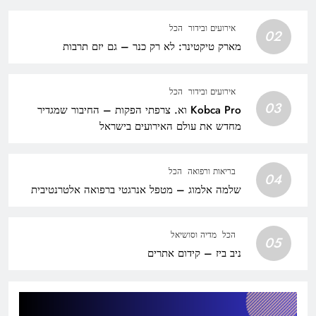
אירועים ובידור
הכל
02
מארק טיקטינר: לא רק כנר – גם יזם תרבות
אירועים ובידור
הכל
03
Kobca Pro וא. צרפתי הפקות – החיבור שמגדיר
מחדש את עולם האירועים בישראל
בריאות ורפואה
הכל
04
שלמה אלמוג – מטפל אנרגטי ברפואה אלטרנטיבית
הכל
מדיה וסושיאל
05
ניב ביז – קידום אתרים