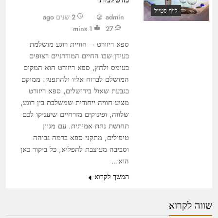
לייף סטייל
admin
2 שנים ago
1 mins
27
ספא ריזורט – חוויית רוגע מושלמת
בעידן שבו החיים המודרניים רצופים
בעומס ולחץ, ספא ריזורט הוא המקום
המושלם לברוח אליו ולהתפנק. ממוקם
בגבעת שאול בירושלים, ספא ריזורט
מציע חוויה ייחודית שמשלבת בין רוגע,
שלווה, ופינוקים מזרחיים שיעניקו לכם
תחושת נחת אמיתית. עם מגוון
טיפולים, מתקני ספא ברמה גבוהה
וסביבה מעוצבת להפליא, כל ביקור כאן
הוא…
המשך לקרוא
שווה לקרוא