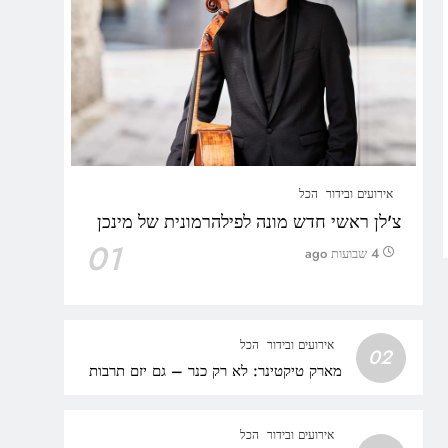
אירועים ובידור
הכל
צ'לן ראשי חדש מונה לפילהרמונית של מינכן
01
4 שבועות ago
אירועים ובידור
הכל
02
מארק טיקטינר: לא רק כנר – גם יזם תרבות
אירועים ובידור
הכל