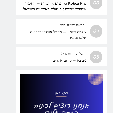
03
Kobca Pro וא. צרפתי הפקות – החיבור
שמגדיר מחדש את עולם האירועים בישראל
בריאות ורפואה
הכל
04
שלמה אלמוג – מטפל אנרגטי ברפואה
אלטרנטיבית
הכל
מדיה וסושיאל
05
ניב ביז – קידום אתרים