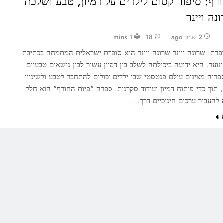
רף: סיפור קסום לילדים על דמיון, טבע ושלכת
ה ויינר
2 שנים ago
18
1 mins
רת: שרונה ויינר שרונה ויינר היא סופרת ישראלית המתמחה בכתיבת
ונוער. היא ידועה ביכולתה לשלב בין דמיון עשיר לבין נושאים טבעיים
פריה מציגים עולם פנטסטי שבו ילדים יכולים להתחבר לטבע ולשינויי
 תוך כדי פיתוח דמיון ועידוד סקרנות. ספרה "פיות החורף" הוא חלק
להעביר ערכים חינוכיים דרך…