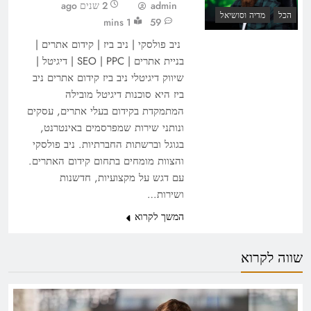
admin
2 שנים ago
הכל
מדיה וסושיאל
1 mins
59
ניב פולסקי | ניב ביז | קידום אתרים |
בניית אתרים | SEO | PPC | דיגיטל |
שיווק דיגיטלי ניב ביז קידום אתרים ניב
ביז היא סוכנות דיגיטל מובילה
המתמקדת בקידום בעלי אתרים, עסקים
ונותני שירות שמפרסמים באינטרנט,
בגוגל וברשתות החברתיות. ניב פולסקי
והצוות מומחים בתחום קידום האתרים.
עם דגש על מקצועיות, חדשנות
ושירות…
המשך לקרוא
שווה לקרוא