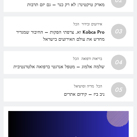
02
מארק טיקטינר: לא רק כנר – גם יזם תרבות
אירועים ובידור
הכל
03
Kobca Pro וא. צרפתי הפקות – החיבור שמגדיר
מחדש את עולם האירועים בישראל
בריאות ורפואה
הכל
04
שלמה אלמוג – מטפל אנרגטי ברפואה אלטרנטיבית
הכל
מדיה וסושיאל
05
ניב ביז – קידום אתרים