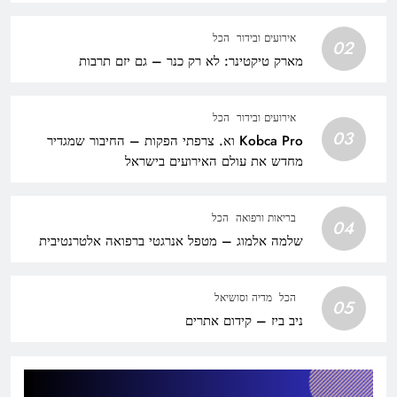
אירועים ובידור
הכל
02
מארק טיקטינר: לא רק כנר – גם יזם תרבות
אירועים ובידור
הכל
03
Kobca Pro וא. צרפתי הפקות – החיבור שמגדיר
מחדש את עולם האירועים בישראל
בריאות ורפואה
הכל
04
שלמה אלמוג – מטפל אנרגטי ברפואה אלטרנטיבית
הכל
מדיה וסושיאל
05
ניב ביז – קידום אתרים