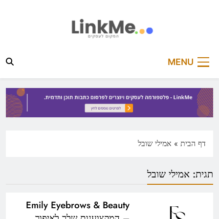
Ski
t
conten
linkme.co.il
פלטפורמה מקצועית לפרסום כתבות תוכן ותדמית
MENU
דף הבית
»
אמילי שובל
תגית:
אמילי שובל
Emily Eyebrows & Beauty
– המקצוענות שלך לאיפור