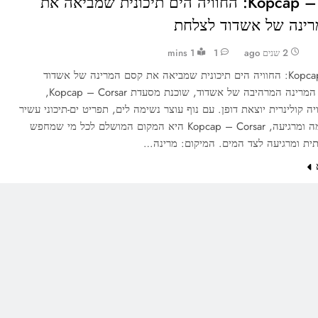
Корсар – Corsar: החוויה הים תיכונית שמביאה את
ינה של אשדוד לצלחת
2 שנים ago
1
1 mins
Корсар – Corsar: החוויה הים תיכונית שמביאה את קסם המרינה של אשדוד
לצלחת בלב המרינה המרהיבה של אשדוד, שוכנת מסעדת Корсар – Corsar,
ה קולינרית יוצאת דופן. עם נוף עוצר נשימה לים, תפריט ים-תיכוני עשיר
ואווירה נעימה ומרגיעה, Корсар – Corsar היא המקום המושלם לכל מי שמחפש
תית ומרגיעה לצד המים. המיקום: מרינה…