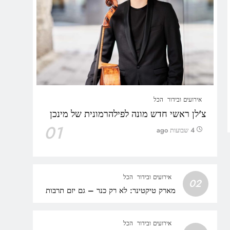
אירועים ובידור
הכל
צ'לן ראשי חדש מונה לפילהרמונית של מינכן
01
4 שבועות ago
אירועים ובידור
הכל
02
מארק טיקטינר: לא רק כנר – גם יזם תרבות
אירועים ובידור
הכל