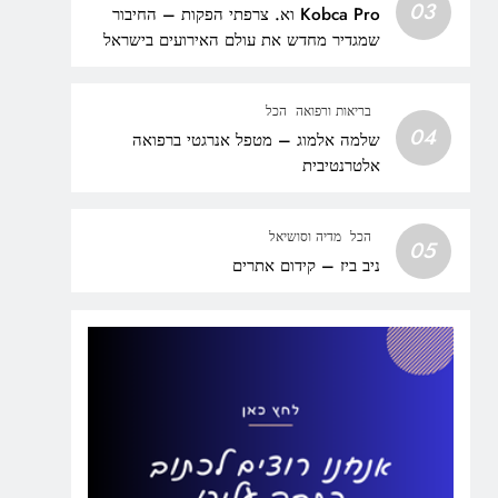
03
Kobca Pro וא. צרפתי הפקות – החיבור
שמגדיר מחדש את עולם האירועים בישראל
בריאות ורפואה
הכל
04
שלמה אלמוג – מטפל אנרגטי ברפואה
אלטרנטיבית
הכל
מדיה וסושיאל
05
ניב ביז – קידום אתרים