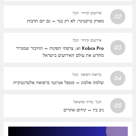
אירועים ובידור
הכל
02
מארק טיקטינר: לא רק כנר – גם יזם תרבות
אירועים ובידור
הכל
03
Kobca Pro וא. צרפתי הפקות – החיבור שמגדיר
מחדש את עולם האירועים בישראל
בריאות ורפואה
הכל
04
שלמה אלמוג – מטפל אנרגטי ברפואה אלטרנטיבית
הכל
מדיה וסושיאל
05
ניב ביז – קידום אתרים