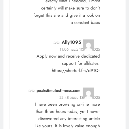
exactly what I needed. I most
certainly will make sure to don’t
forget this site and give it a look on
a constant basis.
Ally1095
הגיב:
10/07/2025 בשעה 11:06
Apply now and receive dedicated
support for affiliates!
https://shorturl.fm/d9TQr
peakstimulusfitness.com
הגיב:
13/07/2025 בשעה 22:48
I have been browsing on-line more
than three hours today, yet I never
discovered any interesting article
like yours. It is lovely value enough