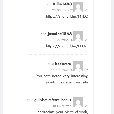
Billie1483
הגיב:
01/06/2025 בשעה 23:03
https://shorturl.fm/f4TEQ
Jasmine1863
הגיב:
02/06/2025 בשעה 10:29
https://shorturl.fm/PFOiP
bookstore
הגיב:
03/06/2025 בשעה 00:03
You have noted very interesting
points! ps decent website.
gullybet referral bonus
הגיב:
21/06/2025 בשעה 18:05
I appreciate your piece of work,