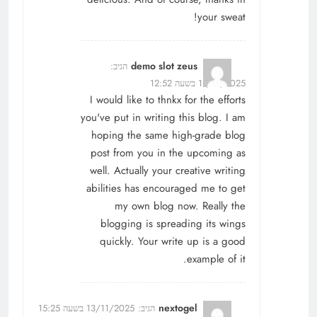
your sweat!
demo slot zeus
הגיב:
11/11/2025 בשעה 12:52
I would like to thnkx for the efforts
you've put in writing this blog. I am
hoping the same high-grade blog
post from you in the upcoming as
well. Actually your creative writing
abilities has encouraged me to get
my own blog now. Really the
blogging is spreading its wings
quickly. Your write up is a good
example of it.
nextogel
הגיב:
13/11/2025 בשעה 15:25