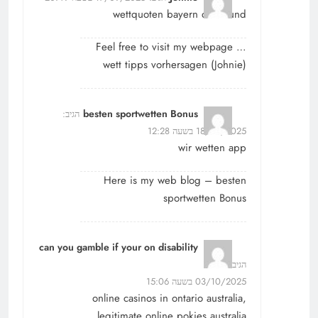
wettquoten bayern dortmund
Feel free to visit my webpage …
wett tipps vorhersagen (
Johnie
)
besten sportwetten Bonus
הגיב:
18/09/2025 בשעה 12:28
wir wetten app
Here is my web blog –
besten
sportwetten Bonus
can you gamble if your on disability
הגיב:
03/10/2025 בשעה 15:06
online casinos in ontario australia,
legitimate online pokies australia