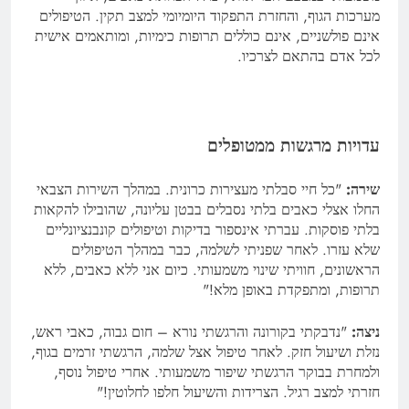
מערכות הגוף, והחזרת התפקוד היומיומי למצב תקין. הטיפולים
אינם פולשניים, אינם כוללים תרופות כימיות, ומותאמים אישית
לכל אדם בהתאם לצרכיו.
עדויות מרגשות ממטופלים
שירה:
"כל חיי סבלתי מעצירות כרונית. במהלך השירות הצבאי
החלו אצלי כאבים בלתי נסבלים בבטן עליונה, שהובילו להקאות
בלתי פוסקות. עברתי אינספור בדיקות וטיפולים קונבנציונליים
שלא עזרו. לאחר שפניתי לשלמה, כבר במהלך הטיפולים
הראשונים, חוויתי שינוי משמעותי. כיום אני ללא כאבים, ללא
תרופות, ומתפקדת באופן מלא!"
ניצה:
"נדבקתי בקורונה והרגשתי נורא – חום גבוה, כאבי ראש,
נזלת ושיעול חזק. לאחר טיפול אצל שלמה, הרגשתי זרמים בגוף,
ולמחרת בבוקר הרגשתי שיפור משמעותי. אחרי טיפול נוסף,
חזרתי למצב רגיל. הצרידות והשיעול חלפו לחלוטין!"