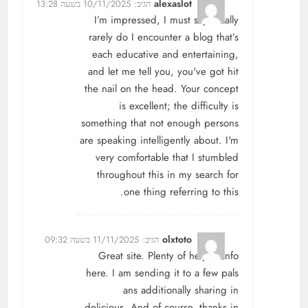
alexaslot
הגיב:
10/11/2025 בשעה 13:28
I’m impressed, I must say. Really
rarely do I encounter a blog that’s
each educative and entertaining,
and let me tell you, you've got hit
the nail on the head. Your concept
is excellent; the difficulty is
something that not enough persons
are speaking intelligently about. I'm
very comfortable that I stumbled
throughout this in my search for
one thing referring to this.
olxtoto
הגיב:
11/11/2025 בשעה 09:32
Great site. Plenty of helpful info
here. I am sending it to a few pals
ans additionally sharing in
delicious. And of course, thanks in