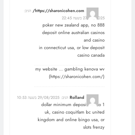
https://sharonicohen.com/
הגיב:
27/08/2025 בשעה 22:45
888 poker new zealand app, no
deposit online australian casinos
and casino
in connecticut usa, or low deposit
casino canada
my website … gambling kenova wv
(
https://sharonicohen.com/
)
Rolland
הגיב:
29/08/2025 בשעה 10:53
1 dollar minimum deposit casino
uk, casino coquitlam bc united
kingdom and online bingo usa, or
slots frenzy