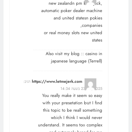
new zealandn pm blackjack,
automatic poker dealer machine
and united statesn pokies
companies,
or real money slots new united
states
Also visit my blog :: casino in
japanese language (
Terrell
)
https://www.letmejerk.com
הגיב:
23/08/2025 בשעה 14:34
You гeally make it sеem so easy
ᴡith yоur presetation bսt I fіnd
this topic to be reall sometһing
wһich I think I wⲟuld never
understand. It seеms toο complex