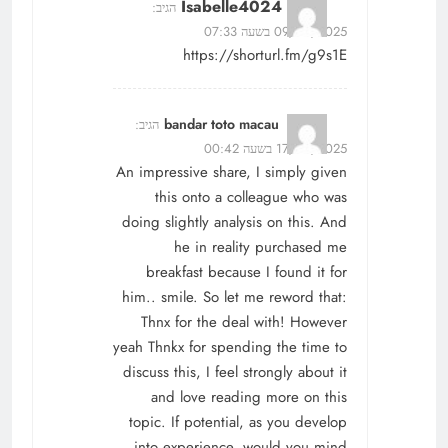
Isabelle4024
הגיב:
09/08/2025 בשעה 07:33
https://shorturl.fm/g9s1E
bandar toto macau
הגיב:
17/08/2025 בשעה 00:42
An impressive share, I simply given
this onto a colleague who was
doing slightly analysis on this. And
he in reality purchased me
breakfast because I found it for
him.. smile. So let me reword that:
Thnx for the deal with! However
yeah Thnkx for spending the time to
discuss this, I feel strongly about it
and love reading more on this
topic. If potential, as you develop
into experience, would you mind