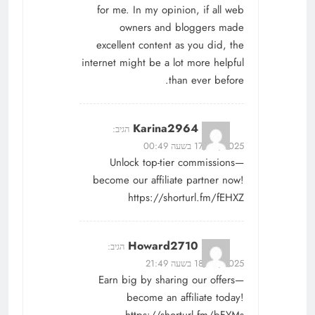
for me. In my opinion, if all web
owners and bloggers made
excellent content as you did, the
internet might be a lot more helpful
than ever before.
Karina2964
הגיב:
17/07/2025 בשעה 00:49
Unlock top-tier commissions—
become our affiliate partner now!
https://shorturl.fm/fEHXZ
Howard2710
הגיב:
18/07/2025 בשעה 21:49
Earn big by sharing our offers—
become an affiliate today!