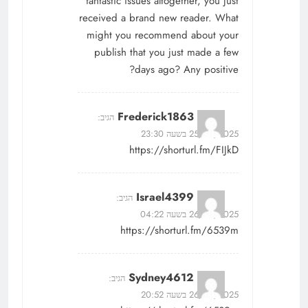
fantastic issues altogether, you just
received a brand new reader. What
might you recommend about your
publish that you just made a few
days ago? Any positive?
Frederick1863
הגיב:
25/05/2025 בשעה 23:30
https://shorturl.fm/FIJkD
Israel4399
הגיב:
26/05/2025 בשעה 04:22
https://shorturl.fm/6539m
Sydney4612
הגיב:
26/05/2025 בשעה 20:52