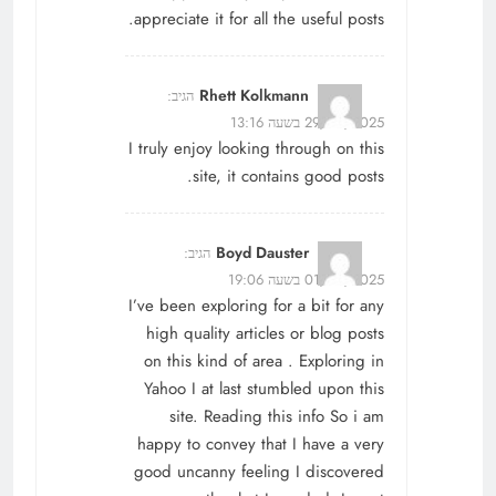
appreciate it for all the useful posts.
Rhett Kolkmann
הגיב:
29/06/2025 בשעה 13:16
I truly enjoy looking through on this
site, it contains good posts.
Boyd Dauster
הגיב:
01/07/2025 בשעה 19:06
I’ve been exploring for a bit for any
high quality articles or blog posts
on this kind of area . Exploring in
Yahoo I at last stumbled upon this
site. Reading this info So i am
happy to convey that I have a very
good uncanny feeling I discovered