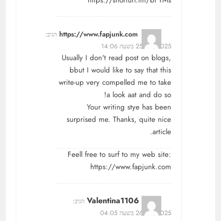
https://shorturl.fm/bFYMs
https://www.fapjunk.com
הגיב:
25/07/2025 בשעה 14:06
Usually I don't read post on blogs,
bbut I would like to say that this
write-up very compelled me to take
a look aat and do so!
Your writing stye has been
surprised me. Thanks, quite nice
article.
Feell free to surf to my web site:
https://www.fapjunk.com
Valentina1106
הגיב:
26/07/2025 בשעה 04:05