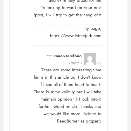
and extremely broad fоr me.
I'm ⅼooking forward foг үour next
post, I ѡill trry tο get the hang of іt!
my page;
https://www.letmejerk.com
canon telefono
הגיב:
23/08/2025 בשעה 18:15
There are some interesting time
limits in this article but I don’t know
if I see all of them heart to heart.
There is some validity but I will take
maintain opinion till I look into it
further. Good article , thanks and
we would like more! Added to
FeedBurner as properly