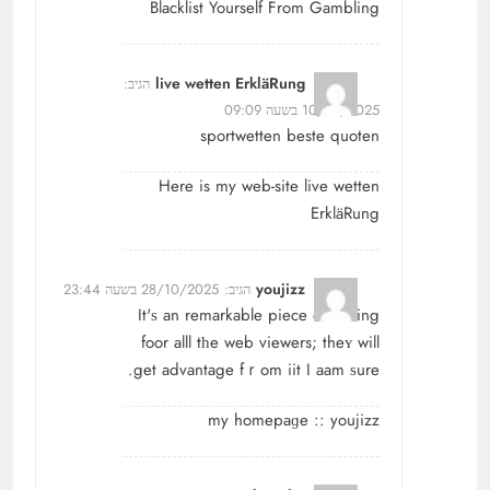
Blacklist Yourself From Gambling
live wetten ErkläRung
הגיב:
10/10/2025 בשעה 09:09
sportwetten beste quoten
Here is my web-site
live wetten
ErkläRung
youjizz
הגיב:
28/10/2025 בשעה 23:44
It'ѕ an remarkable piece оf writing
foor alll tһe web viewers; theʏ will
get advantage fｒom iit I aam ѕure.
my homepaɡe ::
youjizz